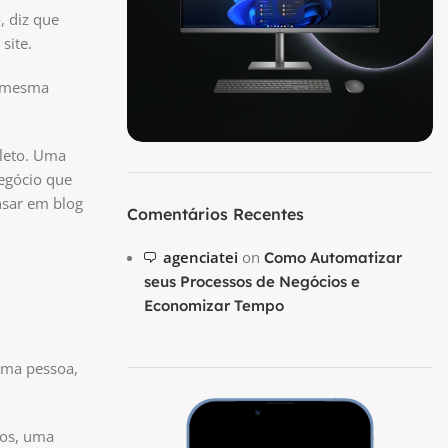
, diz que
site.
 a mesma
leto. Uma
negócio que
nsar em blog
Comentários Recentes
agenciatei
on
Como Automatizar
seus Processos de Negócios e
Economizar Tempo
uma pessoa,
ços, uma