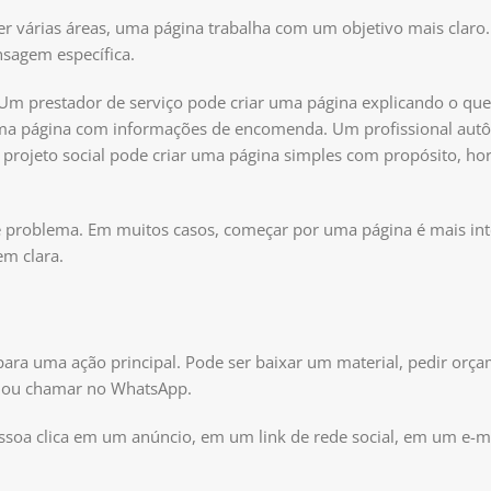
er várias áreas, uma página trabalha com um objetivo mais claro.
nsagem específica.
Um prestador de serviço pode criar uma página explicando o que
 uma página com informações de encomenda. Um profissional au
projeto social pode criar uma página simples com propósito, horá
 de problema. Em muitos casos, começar por uma página é mais int
m clara.
para uma ação principal. Pode ser baixar um material, pedir orça
o ou chamar no WhatsApp.
ssoa clica em um anúncio, em um link de rede social, em um e-