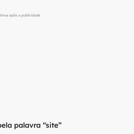
tinua após a publicidade
la palavra “site”