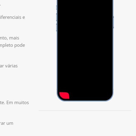
.
ferenciais e
nto, mais
ompleto pode
ar várias
nte. Em muitos
trar um