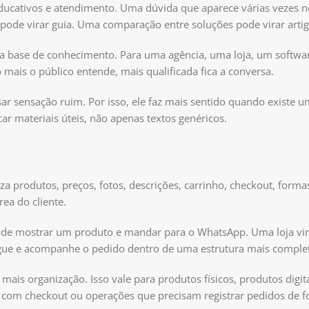
s educativos e atendimento. Uma dúvida que aparece várias vezes
pode virar guia. Uma comparação entre soluções pode virar artig
uma base de conhecimento. Para uma agência, uma loja, um softwa
o mais o público entende, mais qualificada fica a conversa.
r sensação ruim. Por isso, ele faz mais sentido quando existe u
r materiais úteis, não apenas textos genéricos.
za produtos, preços, fotos, descrições, carrinho, checkout, forma
ea do cliente.
ode mostrar um produto e mandar para o WhatsApp. Uma loja vir
ague e acompanhe o pedido dentro de uma estrutura mais comple
mais organização. Isso vale para produtos físicos, produtos digita
s com checkout ou operações que precisam registrar pedidos de 