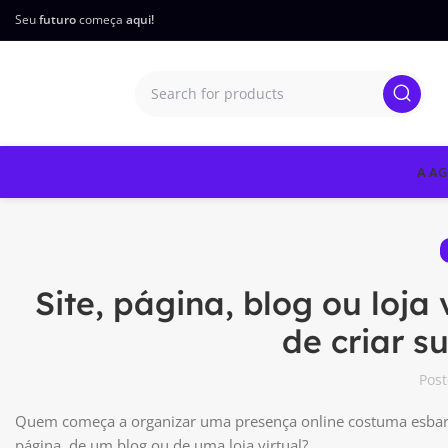
Seu
futuro
começa
aqui!
A AG
Site, página, blog ou loja
de criar s
Pos
Quem começa a organizar uma presença online costuma esbarr
página, de um blog ou de uma loja virtual?