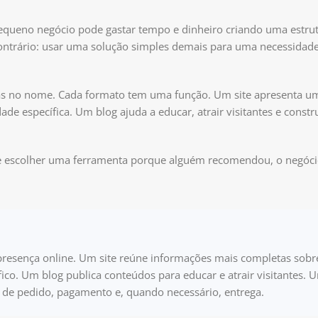
pequeno negócio pode gastar tempo e dinheiro criando uma estru
trário: usar uma solução simples demais para uma necessidade 
apenas no nome. Cada formato tem uma função. Um site apresenta 
 específica. Um blog ajuda a educar, atrair visitantes e constru
 de escolher uma ferramenta porque alguém recomendou, o negóci
.
de presença online. Um site reúne informações mais completas sob
co. Um blog publica conteúdos para educar e atrair visitantes. U
a de pedido, pagamento e, quando necessário, entrega.