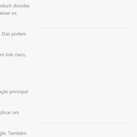
eduzir dúvidas
eixar os
. Elas podem
m link claro,
ção principal
plicar um
ogle. Também