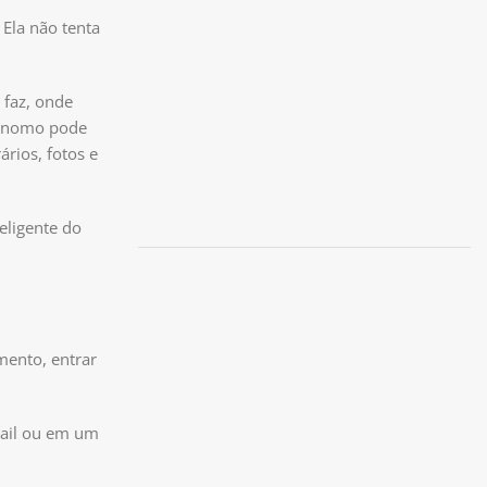
 Ela não tenta
 faz, onde
tônomo pode
rios, fotos e
eligente do
mento, entrar
mail ou em um