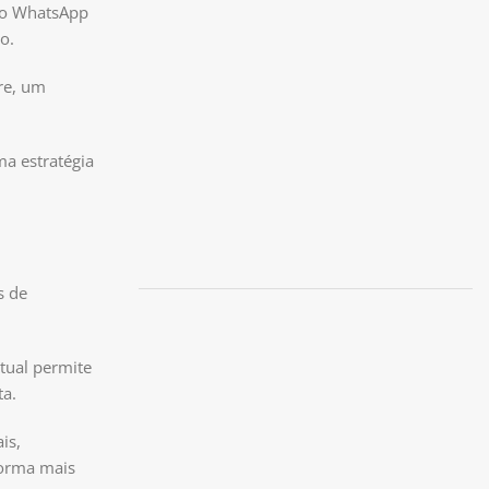
 no WhatsApp
o.
re, um
ma estratégia
s de
tual permite
ta.
is,
forma mais