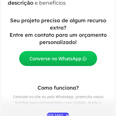
descrição
e benefícios
Seu projeto precisa de algum recurso
extra?
Entre em contato para um orçamento
personalizado!
Converse no WhatsApp
Como funciona?
Contrate no site ou pelo WhatsApp, preencha nosso
briefing para conhecermos o seu projeto, aceite o
Contrato de Prestação de Serviços, acompanhe e aprove
as etapas do desenvolvimento e receba do seu jeito.
VER MAIS