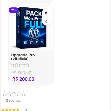
-75%
Upgrade Pro
(vitalício)
R$
800,00
R$
200,00
0 reviews
0