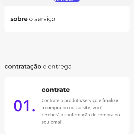
sobre
o serviço
Oferta Especial: Vai pagar no PIX?
Contrate pelo WhatsApp e pague 50% na Contratação e
50% na entrega!
Contrate no WhatsApp
contratação
e entrega
contrate
01.
Contrate o produto/serviço e
finalize
a
compra
no nosso
site
, você
receberá a confirmação de compra no
seu email.