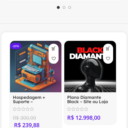
-20%
Hospedagem +
Plano Diamante
Suporte –
Black – Site ou Loja
Compartilhada
Virtual Profissional
(Anual)
R$
R$
300,00
R$
239,88