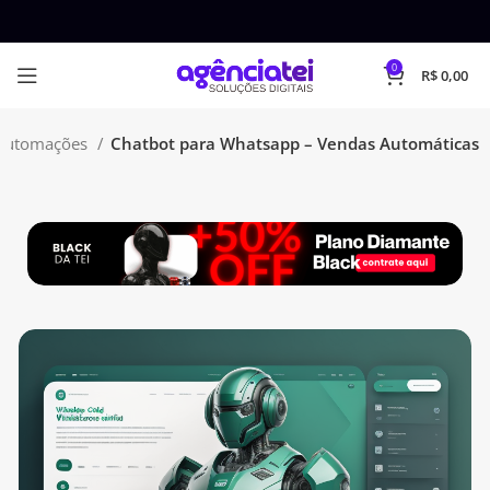
0
R$
0,00
Automações
Chatbot para Whatsapp – Vendas Automáticas