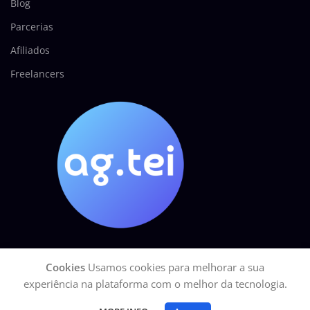
Blog
Parcerias
Afiliados
Freelancers
Cookies
Usamos cookies para melhorar a sua
AGÊNCIA TEI
2025 Todos os direitos reservados.
GOOGLE Site Seguro
experiência na plataforma com o melhor da tecnologia.
| CNPJ: 27.113.329/0001-15