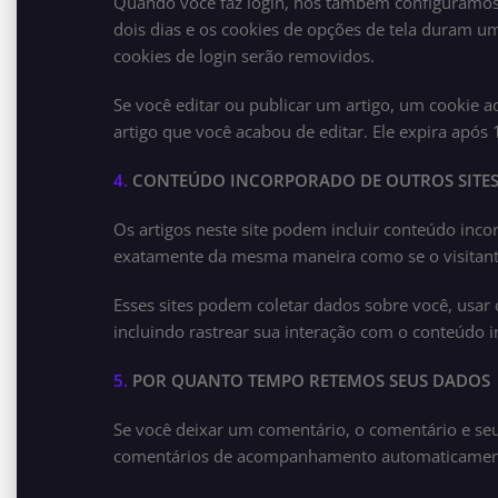
Quando você faz login, nós também configuramos v
dois dias e os cookies de opções de tela duram um
cookies de login serão removidos.
Se você editar ou publicar um artigo, um cookie a
artigo que você acabou de editar. Ele expira após 1
4.
CONTEÚDO INCORPORADO DE OUTROS SITE
Os artigos neste site podem incluir conteúdo inco
exatamente da mesma maneira como se o visitante 
Esses sites podem coletar dados sobre você, usar 
incluindo rastrear sua interação com o conteúdo i
5.
POR QUANTO TEMPO RETEMOS SEUS DADOS
Se você deixar um comentário, o comentário e se
comentários de acompanhamento automaticamente