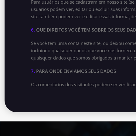
Para usuários que se cadastram em nosso site (s
usuários podem ver, editar ou excluir suas infor
site também podem ver e editar essas informaçõe
6.
QUE DIREITOS VOCÊ TEM SOBRE OS SEUS DA
Se você tem uma conta neste site, ou deixou com
incluindo quaisquer dados que você nos forneceu
quaisquer dados que somos obrigados a manter par
7.
PARA ONDE ENVIAMOS SEUS DADOS
Os comentários dos visitantes podem ser verific