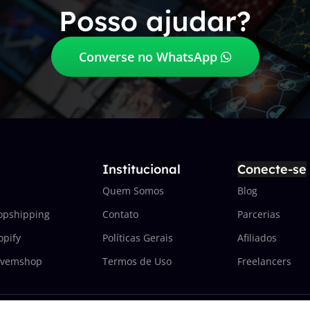
Posso ajudar?
Converse no WhatsApp
Institucional
Conecte-se
Quem Somos
Blog
ropshipping
Contato
Parcerias
opify
Políticas Gerais
Afiliados
uvemshop
Termos de Uso
Freelancers