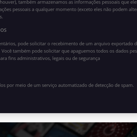
e houver), também armazenamos as informações pessoais que eles
mações pessoais a qualquer momento (exceto eles não podem alte
s.
DOS
entários, pode solicitar o recebimento de um arquivo exportado
. Você também pode solicitar que apaguemos todos os dados pess
a fins administrativos, legais ou de segurança
ados por meio de um serviço automatizado de detecção de spam.