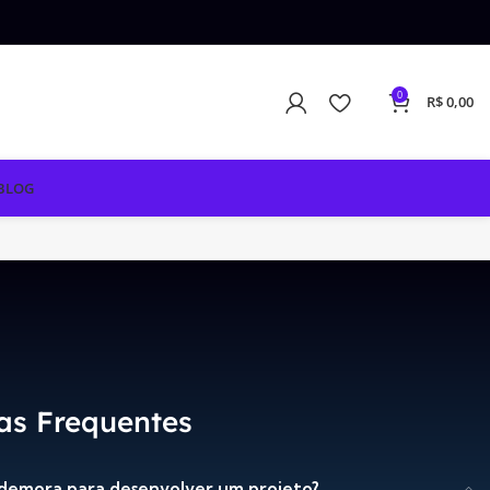
0
R$
0,00
BLOG
as Frequentes
 demora para desenvolver um projeto?