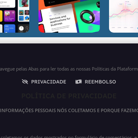
avegue pelas Abas para ler todas as nossas Políticas da Plataform
PRIVACIDADE
REEMBOLSO
POLÍTICA DE PRIVACIDADE
 INFORMAÇÕES PESSOAIS NÓS COLETAMOS E PORQUE FAZEMO
 coletamos os dados mostrados no formulário de comentários, e t