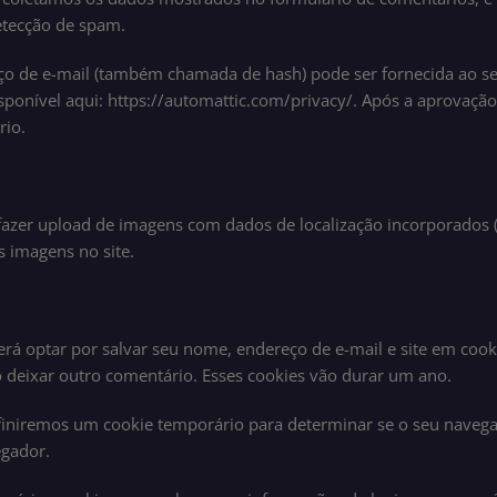
etecção de spam.
ço de e-mail (também chamada de hash) pode ser fornecida ao ser
disponível aqui: https://automattic.com/privacy/. Após a aprovaçã
rio.
e fazer upload de imagens com dados de localização incorporados (
s imagens no site.
rá optar por salvar seu nome, endereço de e-mail e site em cooki
 deixar outro comentário. Esses cookies vão durar um ano.
 definiremos um cookie temporário para determinar se o seu naveg
egador.