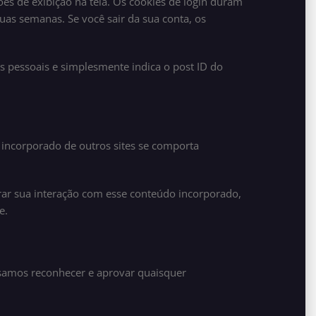
es de exibição na tela. Os cookies de login duram
uas semanas. Se você sair da sua conta, os
os pessoais e simplesmente indica o post ID do
o incorporado de outros sites se comporta
orar sua interação com esse conteúdo incorporado,
e.
ssamos reconhecer e aprovar quaisquer