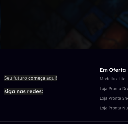
Em Oferta
Seu futuro
começa
aqui!
Modellux Lite
Loja Pronta D
siga nas redes:
Loja Pronta Sh
Loja Pronta N