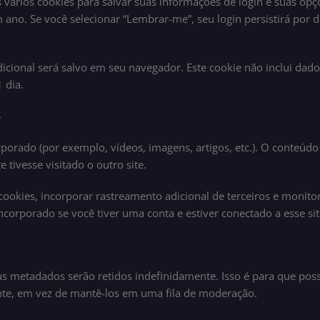
ários cookies para salvar suas informações de login e suas opçõ
 ano. Se você selecionar “Lembrar-me”, seu login persistirá por d
dicional será salvo em seu navegador. Este cookie não inclui dad
 dia.
S
rporado (por exemplo, vídeos, imagens, artigos, etc.). O conteúd
tivesse visitado o outro site.
cookies, incorporar rastreamento adicional de terceiros e monit
ncorporado se você tiver uma conta e estiver conectado a esse sit
us metadados serão retidos indefinidamente. Isso é para que po
, em vez de mantê-los em uma fila de moderação.