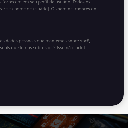
 fornecem em seu perfil de usuário. Todos os
rar seu nome de usuário). Os administradores do
 dos dados pessoais que mantemos sobre você,
oais que temos sobre você. Isso não inclui