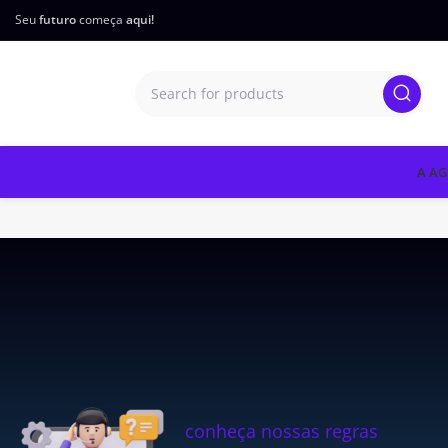
Seu
futuro
começa
aqui!
A AG
conheça nossas regras