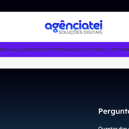
ÊNCIA
SOLUÇÕES
DROPSHIPPING
PROMOÇÕES
CONTRATAÇÃO E ENTREGA
Pergunt
Quantos dias