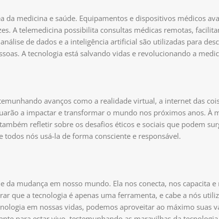
 da medicina e saúde. Equipamentos e dispositivos médicos av
s. A telemedicina possibilita consultas médicas remotas, facilit
álise de dados e a inteligência artificial são utilizadas para des
ssoas. A tecnologia está salvando vidas e revolucionando a medic
emunhando avanços como a realidade virtual, a internet das cois
uarão a impactar e transformar o mundo nos próximos anos. À 
mbém refletir sobre os desafios éticos e sociais que podem surg
e todos nós usá-la de forma consciente e responsável.
e da mudança em nosso mundo. Ela nos conecta, nos capacita e n
rar que a tecnologia é apenas uma ferramenta, e cabe a nós utiliz
cnologia em nossas vidas, podemos aproveitar ao máximo suas v
nte para estar vivo, testemunhando as maravilhas da tecnologi