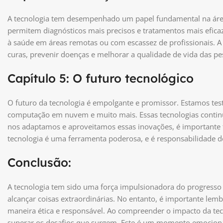
A tecnologia tem desempenhado um papel fundamental na área
permitem diagnósticos mais precisos e tratamentos mais eficaze
à saúde em áreas remotas ou com escassez de profissionais. A an
curas, prevenir doenças e melhorar a qualidade de vida das pe
Capítulo 5: O futuro tecnológico
O futuro da tecnologia é empolgante e promissor. Estamos test
computação em nuvem e muito mais. Essas tecnologias contin
nos adaptamos e aproveitamos essas inovações, é importante ta
tecnologia é uma ferramenta poderosa, e é responsabilidade d
Conclusão:
A tecnologia tem sido uma força impulsionadora do progresso 
alcançar coisas extraordinárias. No entanto, é importante lemb
maneira ética e responsável. Ao compreender o impacto da te
superar os desafios que surgem. Este é um momento emociona