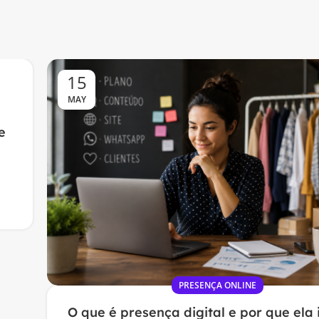
15
MAY
a
e
PRESENÇA ONLINE
O que é presença digital e por que ela