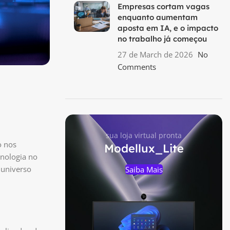
Empresas cortam vagas
enquanto aumentam
aposta em IA, e o impacto
no trabalho já começou
27 de March de 2026
No
Comments
sua loja virtual pronta
o nos
Modellux_Lite
nologia no
 universo
Saiba Mais