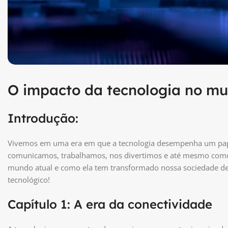
O impacto da tecnologia no mu
Introdução:
Vivemos em uma era em que a tecnologia desempenha um pape
comunicamos, trabalhamos, nos divertimos e até mesmo como 
mundo atual e como ela tem transformado nossa sociedade de 
tecnológico!
Capítulo 1: A era da conectividade