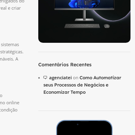
erligados do
al e criar
 sistemas
stratégicas.
náveis. A
Comentários Recentes
agenciatei
on
Como Automatizar
seus Processos de Negócios e
Economizar Tempo
do
ino online
condição