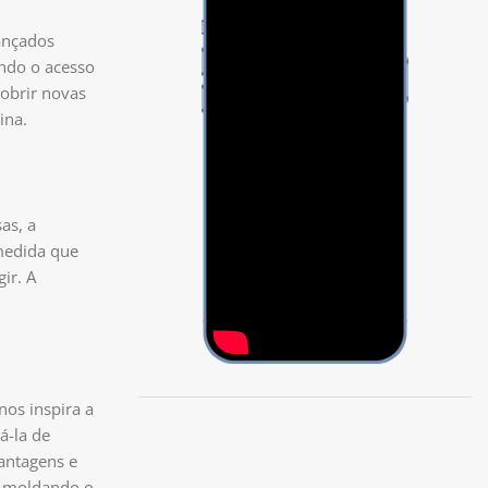
ançados
ando o acesso
cobrir novas
ina.
as, a
medida que
ir. A
os inspira a
á-la de
antagens e
a moldando o