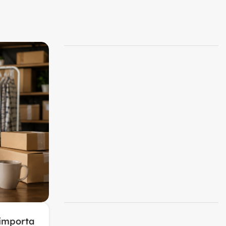
27
MAR
TECNOLOGIA
 importa
Internet fixa bate meta de sat