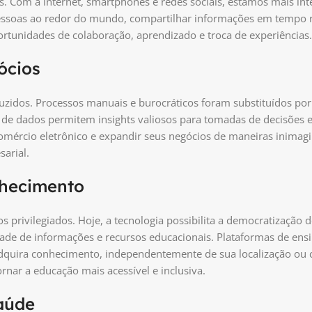
. Com a internet, smartphones e redes sociais, estamos mais int
soas ao redor do mundo, compartilhar informações em tempo re
rtunidades de colaboração, aprendizado e troca de experiências.
ócios
zidos. Processos manuais e burocráticos foram substituídos por
ise de dados permitem insights valiosos para tomadas de decisões e
mércio eletrônico e expandir seus negócios de maneiras inimagi
sarial.
nhecimento
 privilegiados. Hoje, a tecnologia possibilita a democratização 
dade de informações e recursos educacionais. Plataformas de ens
dquira conhecimento, independentemente de sua localização ou 
rnar a educação mais acessível e inclusiva.
saúde