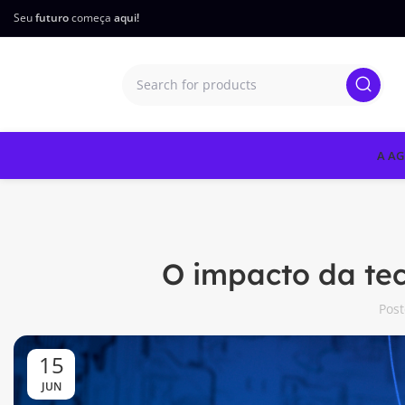
Seu
futuro
começa
aqui!
A AG
O impacto da te
Pos
15
JUN