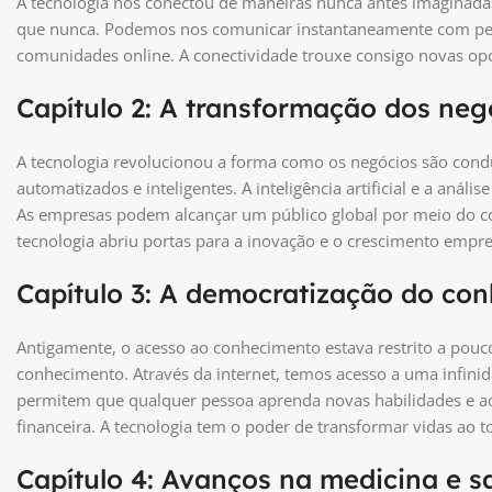
A tecnologia nos conectou de maneiras nunca antes imaginadas
que nunca. Podemos nos comunicar instantaneamente com pes
comunidades online. A conectividade trouxe consigo novas opo
Capítulo 2: A transformação dos neg
A tecnologia revolucionou a forma como os negócios são condu
automatizados e inteligentes. A inteligência artificial e a anál
As empresas podem alcançar um público global por meio do co
tecnologia abriu portas para a inovação e o crescimento empre
Capítulo 3: A democratização do co
Antigamente, o acesso ao conhecimento estava restrito a poucos
conhecimento. Através da internet, temos acesso a uma infini
permitem que qualquer pessoa aprenda novas habilidades e a
financeira. A tecnologia tem o poder de transformar vidas ao to
Capítulo 4: Avanços na medicina e 