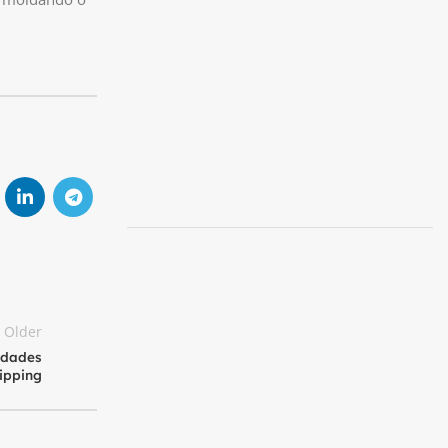
Older
ldades
ipping