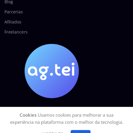
Blog
Parcerias
Afiliados
Freelancers
Cookies
Usamos cookies para melhorar a sua
AGÊNCIA TEI
2025 Todos os direitos reservados.
GOOGLE Site Seguro
|
experiência na plataforma com o melhor da tecnologia.
CNPJ: 27.113.329/0001-15