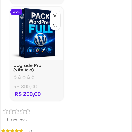
-75%
Upgrade Pro
(vitalício)
R$
800,00
R$
200,00
0 reviews
0