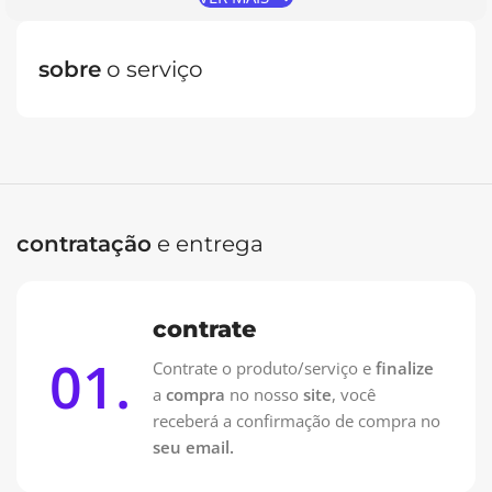
sobre
o serviço
Oferta Especial: Vai pagar no PIX?
Contrate pelo WhatsApp e pague 50% na Contratação e
50% na entrega!
Contrate no WhatsApp
contratação
e entrega
contrate
01.
Contrate o produto/serviço e
finalize
a
compra
no nosso
site
, você
receberá a confirmação de compra no
seu email.