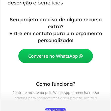
descrição
e benefícios
Seu projeto precisa de algum recurso
extra?
Entre em contato para um orçamento
personalizado!
Converse no WhatsApp
Como funciona?
Contrate no site ou pelo WhatsApp, preencha nosso
briefing para conhecermos o seu projeto, aceite o
Contrato de Prestação de Serviços, acompanhe e aprove
as etapas do desenvolvimento e receba do seu jeito.
VER MAIS