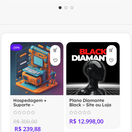
-20%
Hospedagem +
Plano Diamante
Suporte –
Black – Site ou Loja
Compartilhada
Virtual Profissional
(Anual)
R$
R$
300,00
R$
239,88