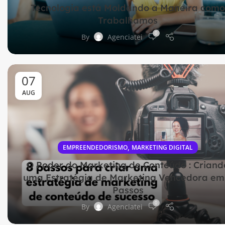
Tecnologia está Moldando a Maneira como
Trabalhamos
0
By
Agenciatei
07
AUG
,
EMPREENDEDORISMO
MARKETING DIGITAL
O Poder do Marketing de Conteúdo : Criand
uma Estratégia de Marketing Vencedora em
Passos
0
By
Agenciatei