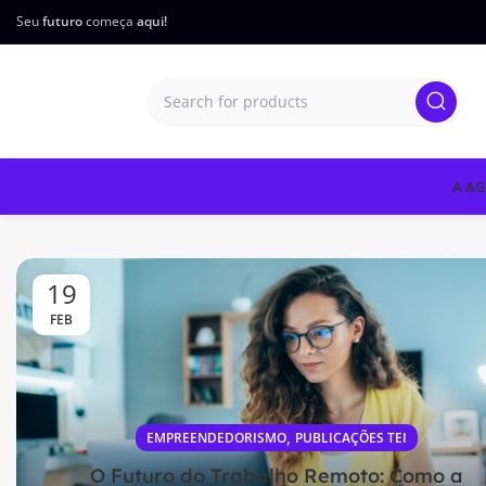
Seu
futuro
começa
aqui!
A AG
19
FEB
,
EMPREENDEDORISMO
PUBLICAÇÕES TEI
O Futuro do Trabalho Remoto: Como a