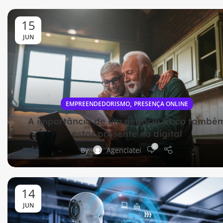
15
JUN
,
EMPREENDEDORISMO
PRESENÇA ONLINE
A importância de um negócio físico també
estar presente no digital
0
By
Agenciatei
14
JUN