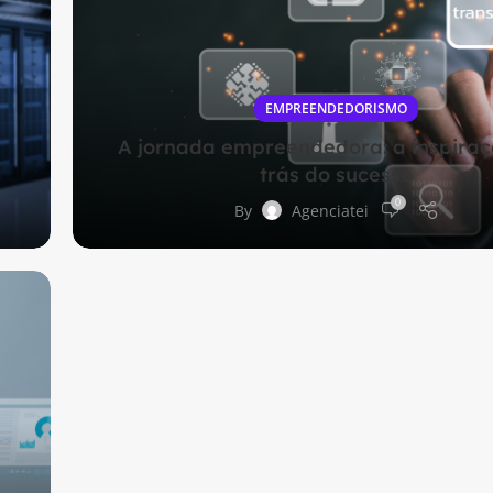
EMPREENDEDORISMO
s
A jornada empreendedora: a inspiraç
trás do sucesso
0
By
Agenciatei