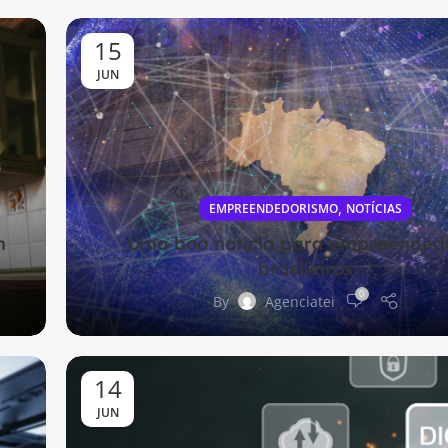
15
JUN
,
EMPREENDEDORISMO
NOTÍCIAS
m
Uma boa notícia para empreended
brasileiros
0
By
Agenciatei
14
JUN