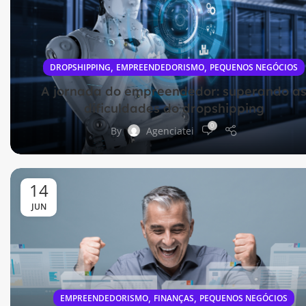
,
,
DROPSHIPPING
EMPREENDEDORISMO
PEQUENOS NEGÓCIOS
A jornada do empreendedor: superando a
dificuldades do dropshipping
0
By
Agenciatei
14
JUN
,
,
EMPREENDEDORISMO
FINANÇAS
PEQUENOS NEGÓCIOS