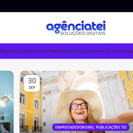
ÊNCIA
SOLUÇÕES
DROPSHIPPING
PROMOÇÕES
CONTRATAÇÃO E ENTREGA
30
SEP
,
EMPREENDEDORISMO
PUBLICAÇÕES TEI