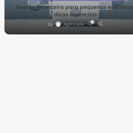
Gestão financeira para pequenas empresas
dicas essenciais
0
By
Agenciatei