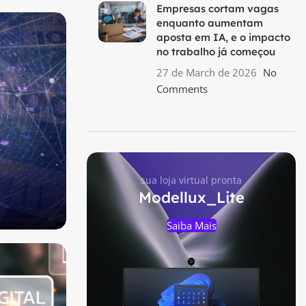
Empresas cortam vagas
enquanto aumentam
aposta em IA, e o impacto
no trabalho já começou
27 de March de 2026
No
Comments
ores
sua loja virtual pronta
Modellux_Lite
Saiba Mais