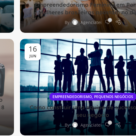
Empreendedorismo Feminino em Port
Mulheres brasileiras apostam no dig
0
By
Agenciatei
16
JUN
,
EMPREENDEDORISMO
PEQUENOS NEGÓCIOS
o
 8
Como construir uma equipe de sucesso
seu negócio
0
By
Agenciatei