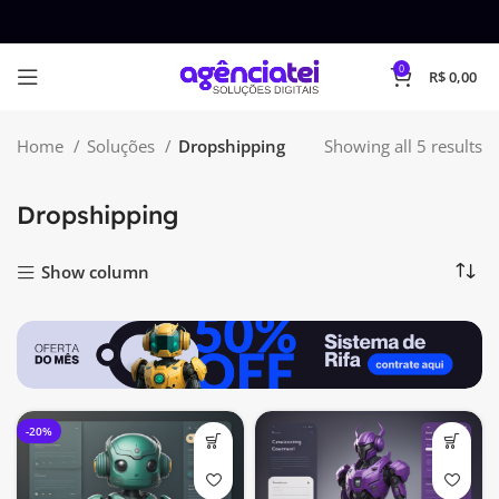
0
R$
0,00
Home
Soluções
Dropshipping
Showing all 5 results
Dropshipping
Show column
-20%