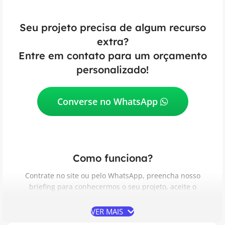
Seu projeto precisa de algum recurso
extra?
Entre em contato para um orçamento
personalizado!
Converse no WhatsApp
Como funciona?
Contrate no site ou pelo WhatsApp, preencha nosso
briefing para conhecermos o seu projeto, aceite o
Contrato de Prestação de Serviços, acompanhe e aprove
as etapas do desenvolvimento e receba do seu jeito.
VER MAIS