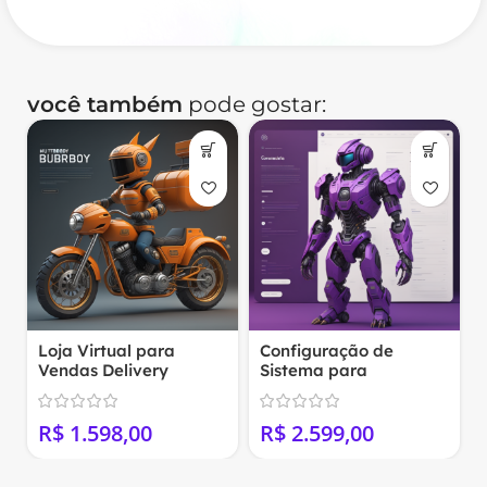
você também
pode gostar:
Loja Virtual para
Configuração de
Vendas Delivery
Sistema para
(Woocommerce)
Marketing Multinível
(WordPress+Woocomm
0
R$
R$
erce)