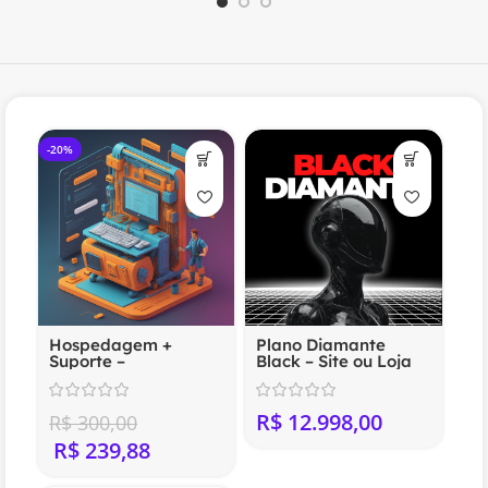
-20%
Hospedagem +
Plano Diamante
Suporte –
Black – Site ou Loja
Compartilhada
Virtual Profissional
(Anual)
R$
R$
300,00
R$
239,88