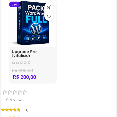
-75%
Upgrade Pro
(vitalício)
R$
800,00
R$
200,00
0 reviews
0