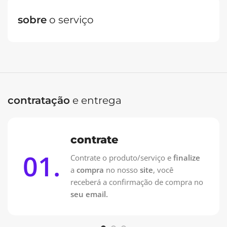
sobre
o serviço
Oferta Especial: Vai pagar no PIX?
Contrate pelo WhatsApp e pague 50% na Contratação e
50% na entrega!
Contrate no WhatsApp
contratação
e entrega
contrate
01.
Contrate o produto/serviço e
finalize
a
compra
no nosso
site
, você
receberá a confirmação de compra no
seu email.