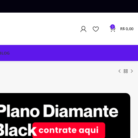
0
R$
0,00
BLOG
R$
R$