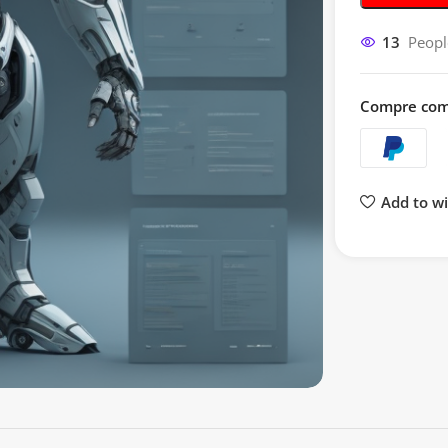
13
Peopl
Compre com
Add to wi