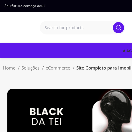
Seu
futuro
começa
aqui!
A AG
Home
Soluções
eCommerce
Site Completo para Imobi