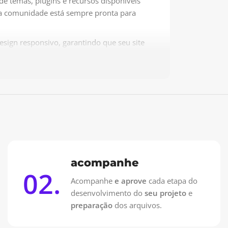
e temas, plugins e recursos disponíveis
, a comunidade está sempre pronta para
sign responsivo, garantindo que seu site
umento do uso de smartphones e tablets
 para atrair e engajar clientes em potencial.
ite imobiliário, estamos assegurando que
s últimas tendências tecnológicas e
ite todas as vantagens que o WordPress
acompanhe
02.
Acompanhe
e aprove
cada etapa do
do que você gerencie seu site sem
desenvolvimento do
seu projeto
e
preparação
dos arquivos.
tidade da minha imobiliária?