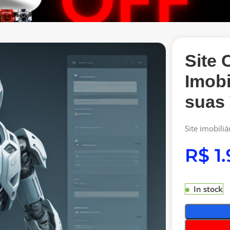
Site 
Imobi
suas
Site imobili
R$
In stock