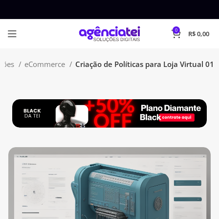
0
R$
0,00
uções
eCommerce
Criação de Políticas para Loja Virtual 01