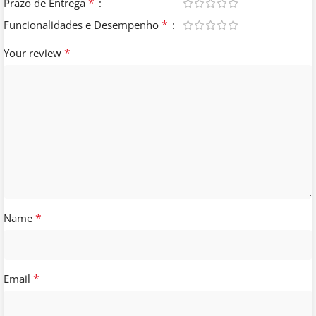
informativas!
*
Prazo de Entrega
*
Funcionalidades e Desempenho
*
Your review
Páginas obrigatórias para um
Site ou Loja Virtual
Para uma loja virtual, existem algumas páginas que são
consideradas obrigatórias para garantir a transparência
e a confiança dos clientes. Seguem abaixo algumas
dessas páginas:
*
Name
Página inicial: É a página principal da loja virtual,
onde os clientes podem encontrar informações sobre
os produtos e serviços oferecidos pela loja.
*
Email
Página de produtos: É a página onde os clientes
podem encontrar informações detalhadas sobre os