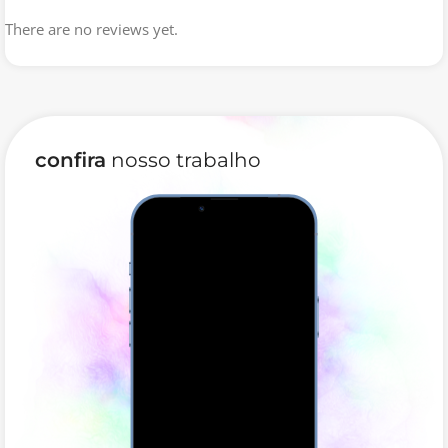
as políticas da loja para trocas e devoluções de
produtos.
There are no reviews yet.
Página de formas de pagamento: É a página onde os
clientes podem encontrar informações sobre as
formas de pagamento aceitas pela loja.
Página de entrega: É a página onde os clientes podem
confira
nosso trabalho
encontrar informações sobre as opções de entrega
oferecidas pela loja.
Agência TEI
|
Seu Futuro começa aqui!
Youtube – Agência Tei
Seu projeto precisa de algum recurso
extra?
Entre em contato para um orçamento
personalizado!