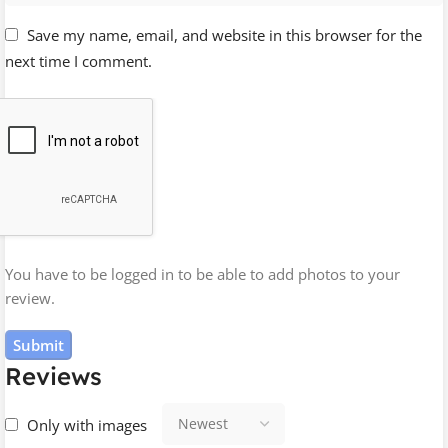
produtos, como fotos, descrições e preços.
Save my name, email, and website in this browser for the
Página fale conosco (página de contato): É a página
next time I comment.
onde os clientes podem encontrar informações de
contato da loja, como endereço, telefone e e-mail.
Página de quem somos: É a página onde os clientes
podem encontrar informações sobre a empresa,
como sua história, missão e valores.
Página de perguntas frequentes (FAQ): É a página
onde os clientes podem encontrar respostas para as
perguntas mais frequentes sobre a loja e seus
You have to be logged in to be able to add photos to your
produtos.
review.
Página de política de privacidade: É a página onde os
clientes podem encontrar informações sobre como a
loja coleta, usa e protege suas informações pessoais.
Reviews
Página de política de trocas e devoluções: É a página
onde os clientes podem encontrar informações sobre
Only with images