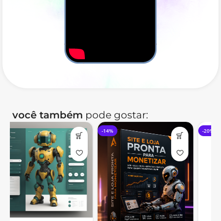
Converse no WhatsApp
Como funciona?
Contrate no site ou pelo WhatsApp, preencha nosso
você também
pode gostar:
briefing para conhecermos o seu projeto, aceite o
Contrato de Prestação de Serviços, acompanhe e aprove
-14%
-20%
as etapas do desenvolvimento e receba do seu jeito.
Oferta Especial: Vai pagar no PIX?
Contrate pelo WhatsApp e pague 50% na Contratação e
50% na entrega!