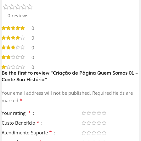
marca brilhar por meio da história que você conta e crie
uma conexão genuína com seu público desde o
0 reviews
primeiro clique!
0
Contrate Online
0
0
Destaque sua identidade e valores
0
com a Criação de Página Quem
0
Be the first to review “Criação de Página Quem Somos 01 –
Somos
Conte Sua História”
Conte sua história e apresente sua essência. Mostre ao
Your email address will not be published.
Required fields are
mundo o que torna sua empresa única. Contrate agora
*
marked
e compartilhe sua narrativa de sucesso!
*
Your rating
Páginas obrigatórias para um
*
Custo Benefício
Site ou Loja Virtual
*
Atendimento Suporte