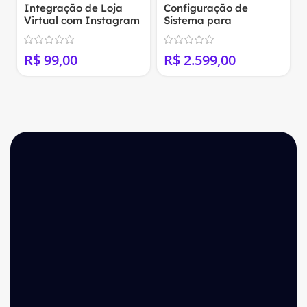
Integração de Loja
Configuração de
Virtual com Instagram
Sistema para
Shop
MarketPlace
(WordPress+Woocomm
0
R$
R$
erce)