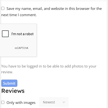
Página de perguntas frequentes (FAQ): É a página
Save my name, email, and website in this browser for the
onde os clientes podem encontrar respostas para as
perguntas mais frequentes sobre a loja e seus
next time I comment.
produtos.
Página de política de privacidade: É a página onde os
clientes podem encontrar informações sobre como a
loja coleta, usa e protege suas informações pessoais.
Página de política de trocas e devoluções: É a página
onde os clientes podem encontrar informações sobre
as políticas da loja para trocas e devoluções de
produtos.
You have to be logged in to be able to add photos to your
review.
Página de formas de pagamento: É a página onde os
clientes podem encontrar informações sobre as
formas de pagamento aceitas pela loja.
Reviews
Página de entrega: É a página onde os clientes podem
encontrar informações sobre as opções de entrega
Only with images
oferecidas pela loja.