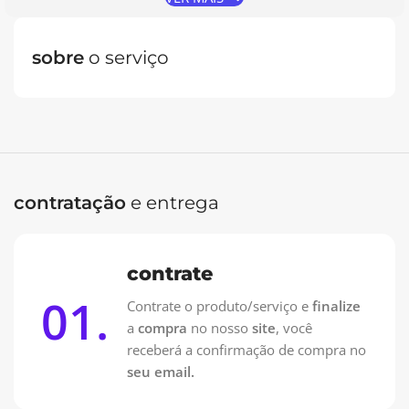
sobre
o serviço
Oferta Especial: Vai pagar no PIX?
Contrate pelo WhatsApp e pague 50% na Contratação e
50% na entrega!
Contrate no WhatsApp
contratação
e entrega
contrate
01.
Contrate o produto/serviço e
finalize
a
compra
no nosso
site
, você
receberá a confirmação de compra no
seu email.