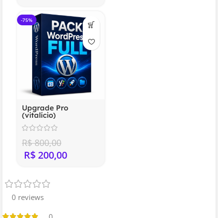
-75%
Upgrade Pro
(vitalício)
R$
800,00
R$
200,00
0 reviews
0