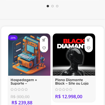
-20%
Hospedagem +
Plano Diamante
Suporte –
Black – Site ou Loja
Compartilhada
Virtual Profissional
(Anual)
R$
R$
300,00
R$
239,88