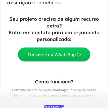
descrição
e benefícios
Seu projeto precisa de algum recurso
extra?
Entre em contato para um orçamento
personalizado!
Converse no WhatsApp
Como funciona?
Contrate no site ou pelo WhatsApp, preencha nosso
briefing para conhecermos o seu projeto, aceite o
Contrato de Prestação de Serviços, acompanhe e aprove
as etapas do desenvolvimento e receba do seu jeito.
VER MAIS