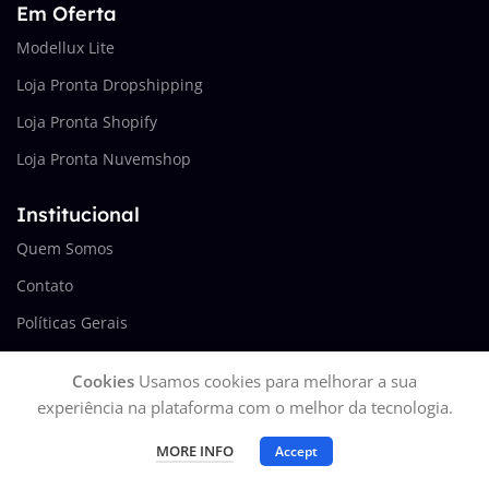
Em Oferta
Modellux Lite
Loja Pronta Dropshipping
Loja Pronta Shopify
Loja Pronta Nuvemshop
Institucional
Quem Somos
Contato
Políticas Gerais
Termos de Uso
Cookies
Usamos cookies para melhorar a sua
experiência na plataforma com o melhor da tecnologia.
Conecte-se
Blog
MORE INFO
Accept
Parcerias