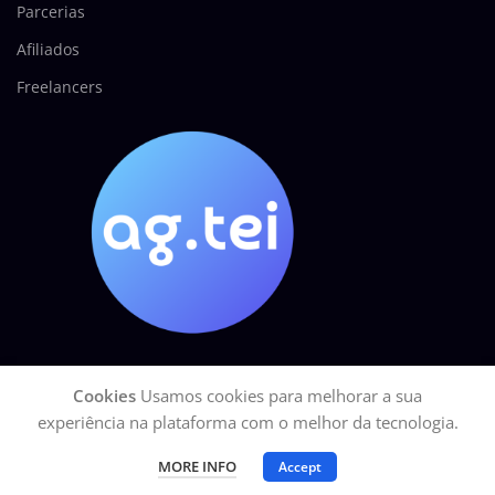
Parcerias
Afiliados
Freelancers
Cookies
Usamos cookies para melhorar a sua
AGÊNCIA TEI
2025 Todos os direitos reservados.
GOOGLE Site Seguro
|
experiência na plataforma com o melhor da tecnologia.
CNPJ: 27.113.329/0001-15
MORE INFO
Accept