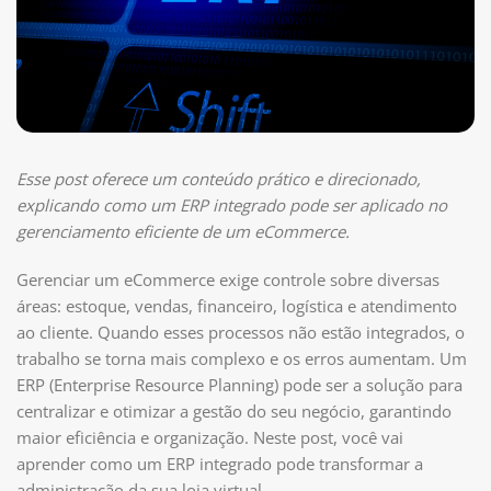
Esse post oferece um conteúdo prático e direcionado,
explicando como um ERP integrado pode ser aplicado no
gerenciamento eficiente de um eCommerce.
Gerenciar um eCommerce exige controle sobre diversas
áreas: estoque, vendas, financeiro, logística e atendimento
ao cliente. Quando esses processos não estão integrados, o
trabalho se torna mais complexo e os erros aumentam. Um
ERP (Enterprise Resource Planning) pode ser a solução para
centralizar e otimizar a gestão do seu negócio, garantindo
maior eficiência e organização. Neste post, você vai
aprender como um ERP integrado pode transformar a
administração da sua loja virtual.