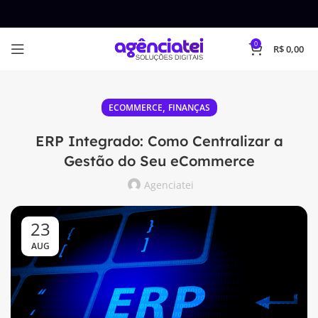
0
R$
0,00
,
ECOMMERCE
FINANÇAS
ERP Integrado: Como Centralizar a
Gestão do Seu eCommerce
Agenciatei
23
AUG