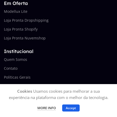
Em Oferta
Modellux Lite
Loja Pronta Dropshipping
Loja Pronta Shopify
Loja Pronta Nuvemshop
Institucional
Quem Somos
Contato
Políticas Gerais
Termos de Uso
Cookies
Usamos cookies para melhorar a sua
experiência na plataforma com o melhor da tecnologia.
Conecte-se
Blog
MORE INFO
Accept
Parcerias