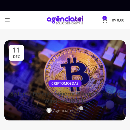
0
R$
0,00
11
DEC
CRIPTOMOEDAS
Sistema Permite minerar Bitcoin Grátis no
Windows 10 e 11
0
Agenciatei