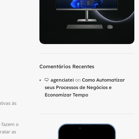
Comentários Recentes
agenciatei
on
Como Automatizar
seus Processos de Negócios e
Economizar Tempo
tivas às
e fazem o
ratar as