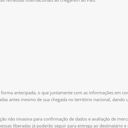
 das remessas internacionais ao chegarem ao País.
 forma antecipada, o que juntamente com as informações em c
radas antes mesmo de sua chegada no território nacional, dando
ção não invasiva para confirmação de dados e avaliação de merc
essas liberadas já poderão seguir para entrega ao destinatário e