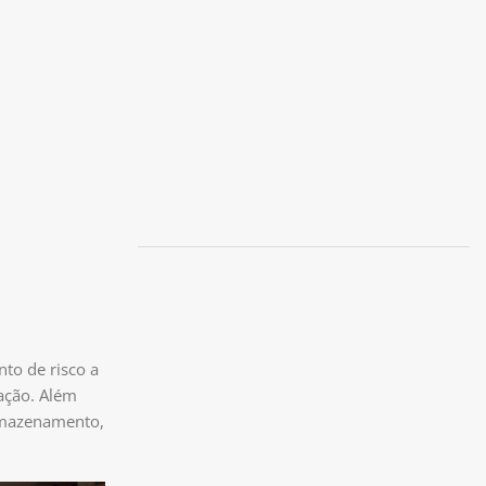
to de risco a
zação. Além
armazenamento,