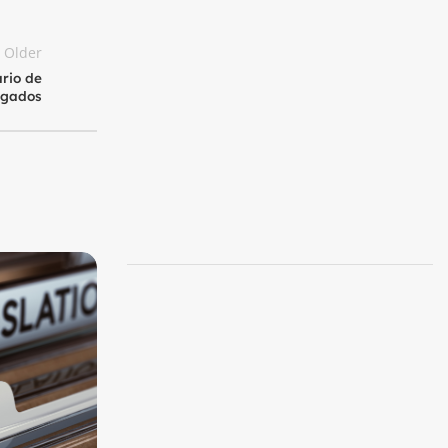
Older
ário de
lgados