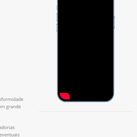
onformidade
 um grande
adorias
 eventuais