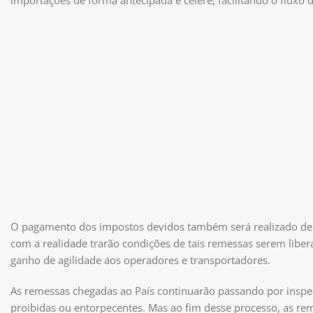
importações de forma antecipada e célere, facilitando o fluxo
O pagamento dos impostos devidos também será realizado de
com a realidade trarão condições de tais remessas serem libe
ganho de agilidade aos operadores e transportadores.
As remessas chegadas ao País continuarão passando por inspe
proibidas ou entorpecentes. Mas ao fim desse processo, as rem