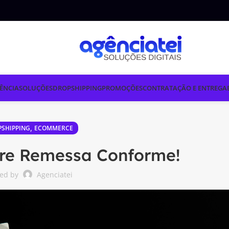
ÊNCIA
SOLUÇÕES
DROPSHIPPING
PROMOÇÕES
CONTRATAÇÃO E ENTREGA
,
SHIPPING
ECOMMERCE
bre Remessa Conforme!
ted by
Agenciatei