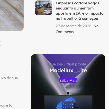
Empresas cortam vagas
enquanto aumentam
aposta em IA, e o impacto
no trabalho já começou
27 de March de 2026
No
Comments
E
sua loja virtual pronta
Modellux_Lite
luxo de sua
Saiba Mais
co e foi