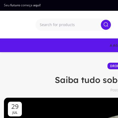
Seu
futuro
começa
aqui!
A AG
DROP
Saiba tudo so
Pos
29
JUL