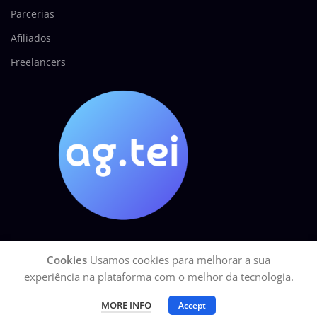
Parcerias
Afiliados
Freelancers
Cookies
Usamos cookies para melhorar a sua
AGÊNCIA TEI
2025 Todos os direitos reservados.
GOOGLE Site Seguro
experiência na plataforma com o melhor da tecnologia.
| CNPJ: 27.113.329/0001-15
MORE INFO
Accept