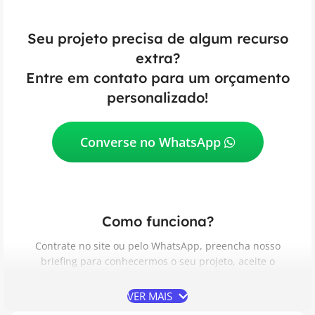
Seu projeto precisa de algum recurso
extra?
Entre em contato para um orçamento
personalizado!
Converse no WhatsApp
Como funciona?
Contrate no site ou pelo WhatsApp, preencha nosso
briefing para conhecermos o seu projeto, aceite o
Contrato de Prestação de Serviços, acompanhe e aprove
as etapas do desenvolvimento e receba do seu jeito.
VER MAIS