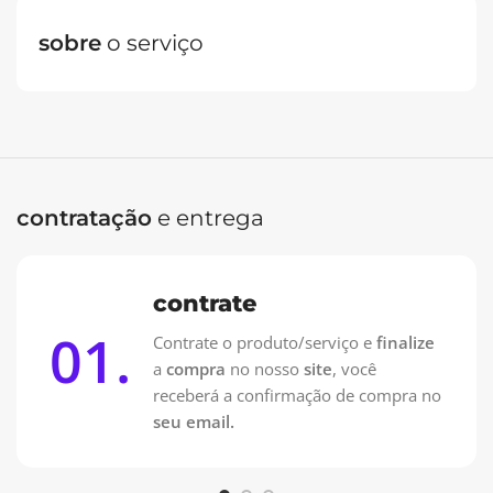
sobre
o serviço
Oferta Especial: Vai pagar no PIX?
Contrate pelo WhatsApp e pague 50% na Contratação e
50% na entrega!
Contrate no WhatsApp
contratação
e entrega
contrate
01.
Contrate o produto/serviço e
finalize
a
compra
no nosso
site
, você
receberá a confirmação de compra no
seu email.