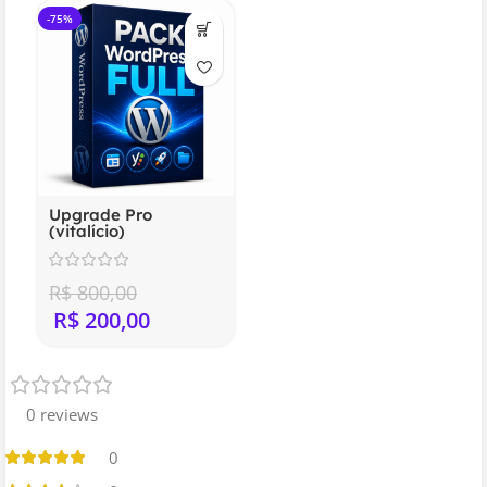
-75%
Upgrade Pro
(vitalício)
R$
800,00
R$
200,00
0 reviews
0