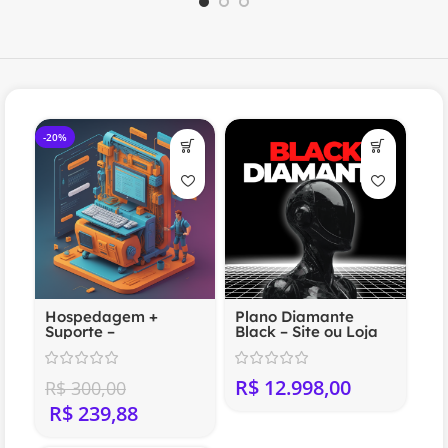
-20%
Hospedagem +
Plano Diamante
Suporte –
Black – Site ou Loja
Compartilhada
Virtual Profissional
(Anual)
R$
R$
300,00
R$
239,88