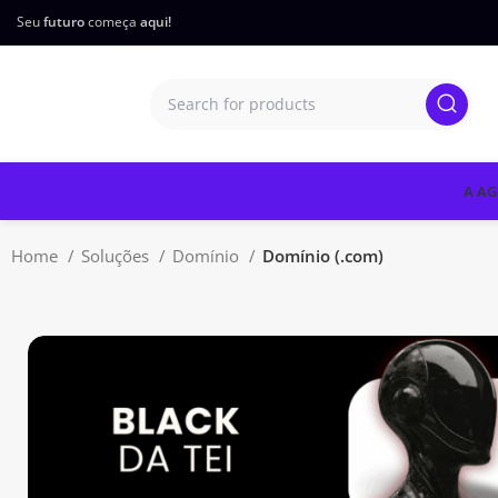
Seu
futuro
começa
aqui!
A AG
Home
Soluções
Domínio
Domínio (.com)