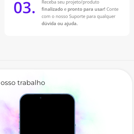
03.
Receba seu projeto/produto
finalizado
e
pronto para usar!
Conte
com o nosso Suporte para qualquer
dúvida ou ajuda.
osso trabalho