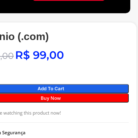
io (.com)
R$
99,00
,00
Add To Cart
Buy Now
e watching this product now!
 Segurança