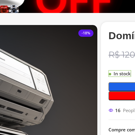
Domín
-18%
R$
120
In stock
16
Peopl
Compre com