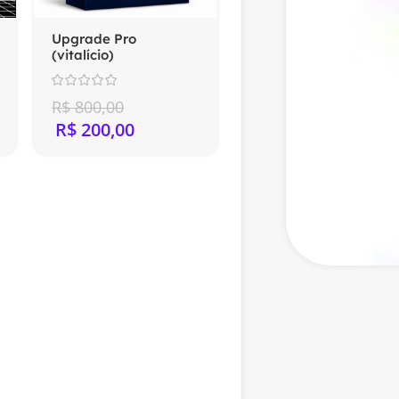
Upgrade Pro
(vitalício)
R$
800,00
R$
200,00