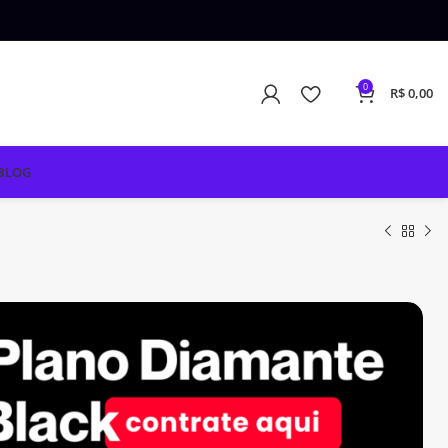
0
R$
0,00
BLOG
R$
R$