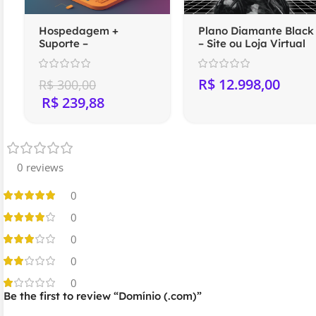
Hospedagem +
Plano Diamante Black
Suporte –
– Site ou Loja Virtual
Compartilhada
Profissional
(Anual)
R$
R$
300,00
R$
239,88
0 reviews
0
0
0
0
0
Be the first to review “Domínio (.com)”