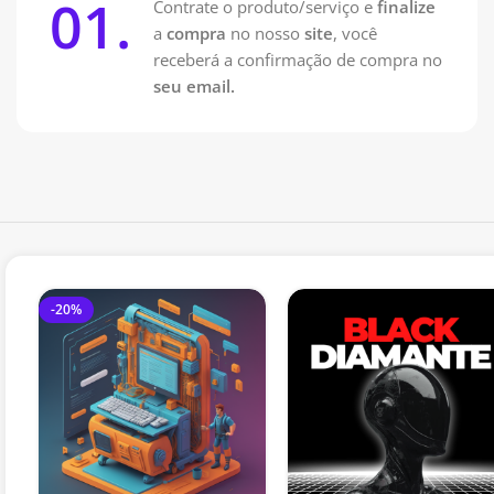
01.
Contrate o produto/serviço e
finalize
a
compra
no nosso
site
, você
receberá a confirmação de compra no
seu email.
-20%