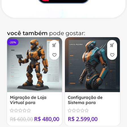
você também
pode gostar:
-20%
Migração de Loja
Configuração de
Virtual para
Sistema para
Woocommerce
MarketPlace
(WordPress+Woocomm
R$
480,00
R$
erce)
R$
600,00