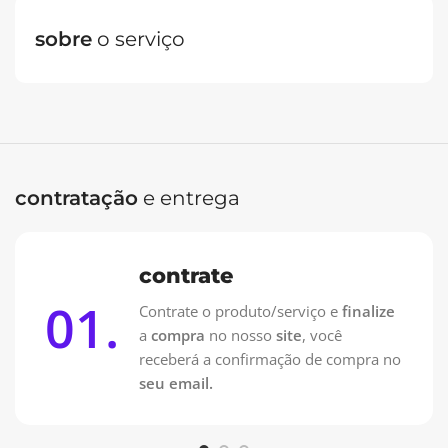
sobre
o serviço
Oferta Especial: Vai pagar no PIX?
Contrate pelo WhatsApp e pague 50% na Contratação e
50% na entrega!
Contrate no WhatsApp
contratação
e entrega
contrate
01.
Contrate o produto/serviço e
finalize
a
compra
no nosso
site
, você
receberá a confirmação de compra no
seu email.