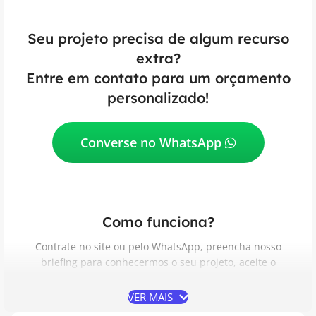
Seu projeto precisa de algum recurso
extra?
Entre em contato para um orçamento
personalizado!
Converse no WhatsApp
Como funciona?
Contrate no site ou pelo WhatsApp, preencha nosso
briefing para conhecermos o seu projeto, aceite o
Contrato de Prestação de Serviços, acompanhe e aprove
as etapas do desenvolvimento e receba do seu jeito.
VER MAIS