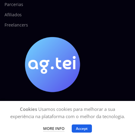
Parcerias
Afiliados
Freelancers
Cookies
Usamos cookies para melhorar a sua
AGÊNCIA TEI
2025 Todos os direitos reservados.
GOOGLE Site Seguro
experiência na plataforma com o melhor da tecnologia.
| CNPJ: 27.113.329/0001-15
MORE INFO
Accept