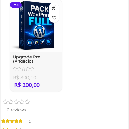
-75%
Upgrade Pro
(vitalício)
R$
800,00
R$
200,00
0 reviews
0