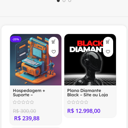
-20%
Hospedagem +
Plano Diamante
Suporte –
Black – Site ou Loja
Compartilhada
Virtual Profissional
(Anual)
R$
R$
300,00
R$
239,88