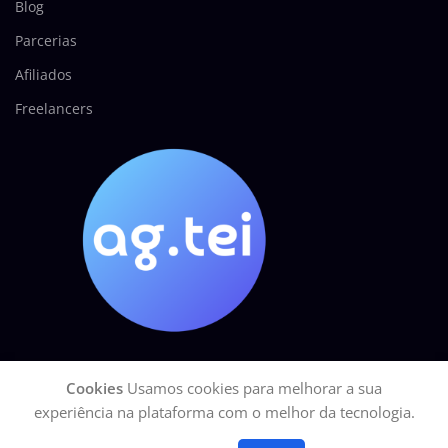
Blog
Parcerias
Afiliados
Freelancers
Cookies
Usamos cookies para melhorar a sua
AGÊNCIA TEI
2025 Todos os direitos reservados.
GOOGLE Site Seguro
experiência na plataforma com o melhor da tecnologia.
| CNPJ: 27.113.329/0001-15