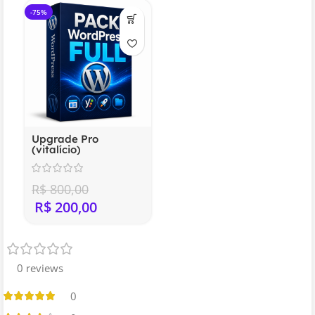
-75%
Upgrade Pro
(vitalício)
R$
800,00
R$
200,00
0 reviews
0