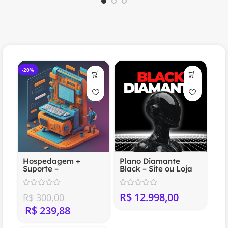
-20%
Hospedagem +
Plano Diamante
Suporte –
Black – Site ou Loja
Compartilhada
Virtual Profissional
(Anual)
R$
R$
300,00
R$
239,88