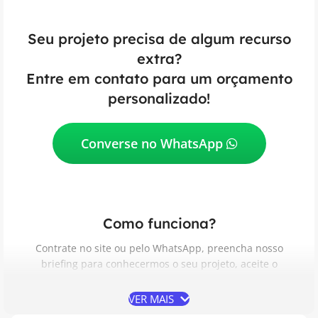
Seu projeto precisa de algum recurso
extra?
Entre em contato para um orçamento
personalizado!
Converse no WhatsApp
Como funciona?
Contrate no site ou pelo WhatsApp, preencha nosso
briefing para conhecermos o seu projeto, aceite o
Contrato de Prestação de Serviços, acompanhe e aprove
as etapas do desenvolvimento e receba do seu jeito.
VER MAIS