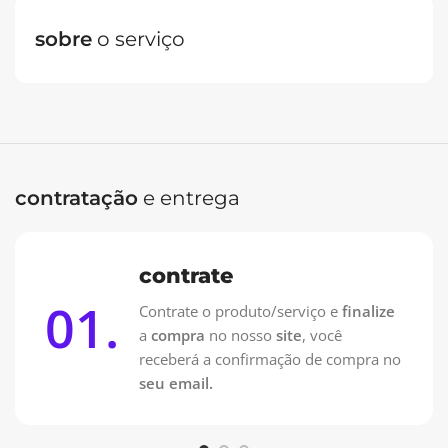
sobre
o serviço
Oferta Especial: Vai pagar no PIX?
Contrate pelo WhatsApp e pague 50% na Contratação e
50% na entrega!
Contrate no WhatsApp
contratação
e entrega
contrate
01.
Contrate o produto/serviço e
finalize
a
compra
no nosso
site
, você
receberá a confirmação de compra no
seu email.