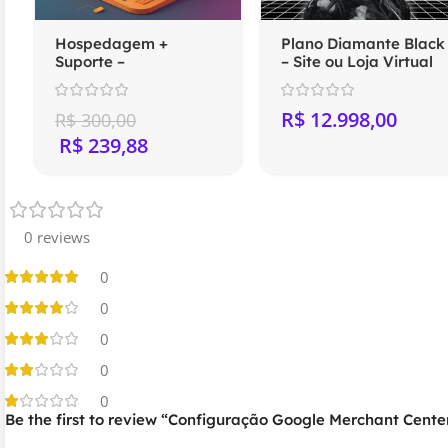
Hospedagem +
Plano Diamante Black
Suporte –
– Site ou Loja Virtual
Compartilhada
Profissional
(Anual)
R$
R$
300,00
R$
239,88
0 reviews
0
0
0
0
0
Be the first to review “Configuração Google Merchant Cent