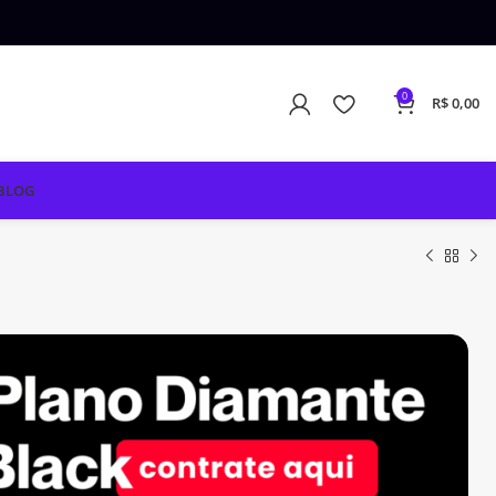
0
R$
0,00
BLOG
R$
R$