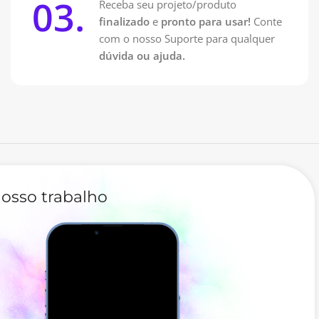
03.
Receba seu projeto/produto
finalizado
e
pronto para usar!
Conte
com o nosso Suporte para qualquer
dúvida ou ajuda.
osso trabalho