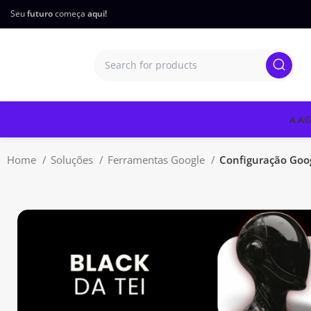
Seu
futuro
começa
aqui!
A AG
Home
Soluções
Ferramentas Google
Configuração Goo