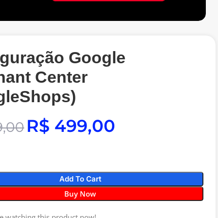
iguração Google
hant Center
gleShops)
R$
499,00
,00
Add To Cart
Buy Now
e watching this product now!