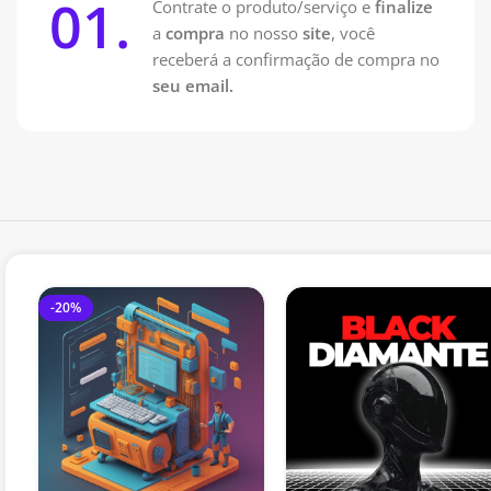
01.
Contrate o produto/serviço e
finalize
a
compra
no nosso
site
, você
receberá a confirmação de compra no
seu email.
-20%