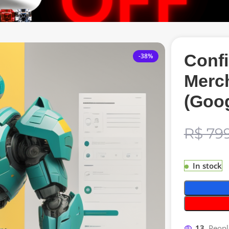
Conf
-38%
Merc
(Goo
R$
799
In stock
13
Peopl