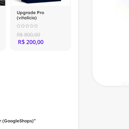
Upgrade Pro
(vitalício)
R$
800,00
R$
200,00
er (GoogleShops)”