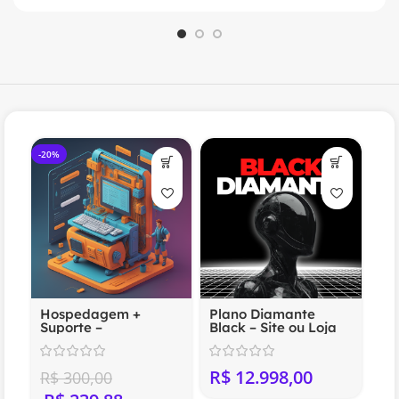
-20%
Hospedagem +
Plano Diamante
Suporte –
Black – Site ou Loja
Compartilhada
Virtual Profissional
(Anual)
R$
R$
300,00