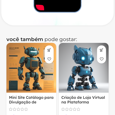
você também
pode gostar:
Mini Site Catálogo para
Criação de Loja Virtual
Divulgação de
na Plataforma
Produtos e Serviços
OpenCart 01 – Venda
a
Online com Facilidade