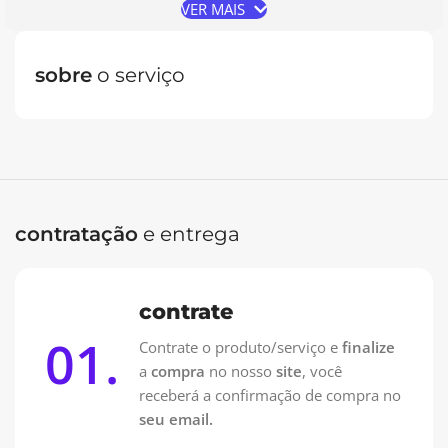
as etapas do desenvolvimento e receba do seu jeito.
VER MAIS
sobre
o serviço
Oferta Especial: Vai pagar no PIX?
Contrate pelo WhatsApp e pague 50% na Contratação e
50% na entrega!
Contrate no WhatsApp
contratação
e entrega
contrate
01.
Contrate o produto/serviço e
finalize
a
compra
no nosso
site
, você
receberá a confirmação de compra no
seu email.