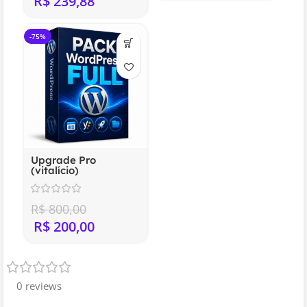
R$
239,88
-75%
Upgrade Pro
(vitalício)
R$
800,00
R$
200,00
0 reviews