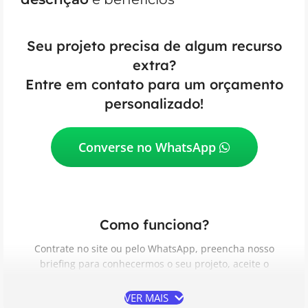
Seu projeto precisa de algum recurso
extra?
Entre em contato para um orçamento
personalizado!
Converse no WhatsApp
Como funciona?
Contrate no site ou pelo WhatsApp, preencha nosso
briefing para conhecermos o seu projeto, aceite o
Contrato de Prestação de Serviços, acompanhe e aprove
as etapas do desenvolvimento e receba do seu jeito.
VER MAIS