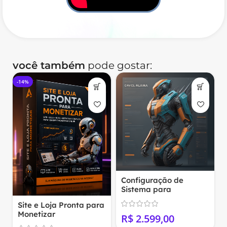
você também
pode gostar:
-14%
Configuração de
Sistema para
MarketPlace
Site e Loja Pronta para
(WordPress+Woocomm
Monetizar
R$
erce)