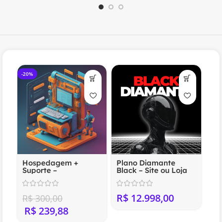
-20%
Hospedagem +
Plano Diamante
Suporte –
Black – Site ou Loja
Compartilhada
Virtual Profissional
(Anual)
R$
R$
300,00
R$
239,88