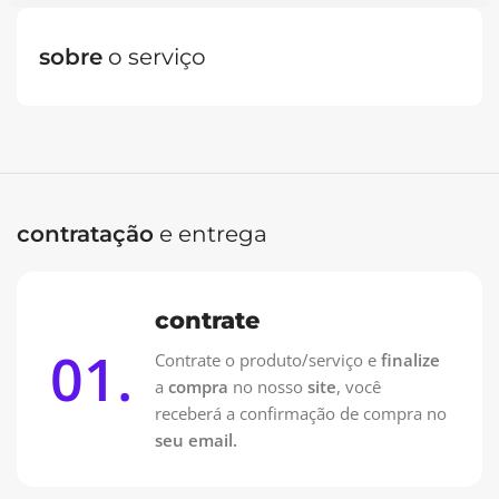
sobre
o serviço
Oferta Especial: Vai pagar no PIX?
Contrate pelo WhatsApp e pague 50% na Contratação e
50% na entrega!
Contrate no WhatsApp
contratação
e entrega
contrate
01.
Contrate o produto/serviço e
finalize
a
compra
no nosso
site
, você
receberá a confirmação de compra no
seu email.