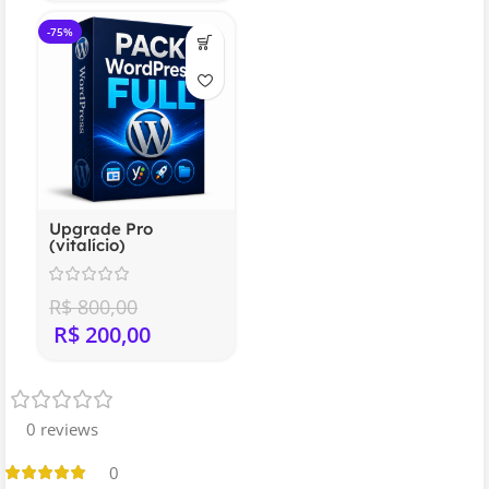
-75%
Upgrade Pro
(vitalício)
R$
800,00
R$
200,00
0 reviews
0