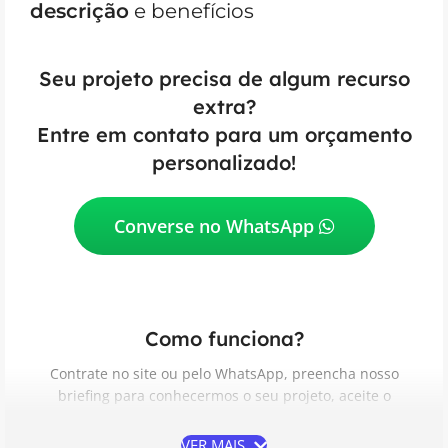
descrição
e benefícios
Seu projeto precisa de algum recurso
extra?
Entre em contato para um orçamento
personalizado!
Converse no WhatsApp
Como funciona?
Contrate no site ou pelo WhatsApp, preencha nosso
briefing para conhecermos o seu projeto, aceite o
Contrato de Prestação de Serviços, acompanhe e aprove
as etapas do desenvolvimento e receba do seu jeito.
VER MAIS