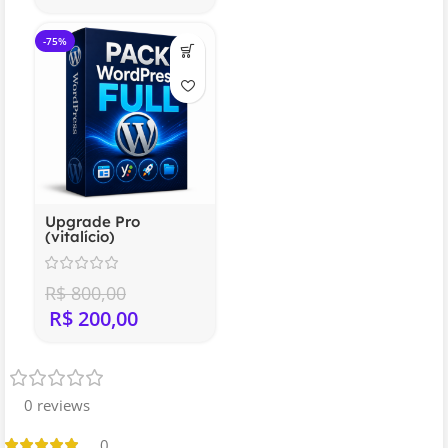
-75%
Upgrade Pro
(vitalício)
R$
800,00
R$
200,00
0 reviews
0