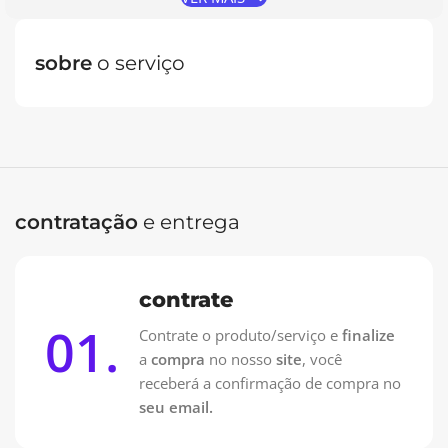
sobre
o serviço
Oferta Especial: Vai pagar no PIX?
Contrate pelo WhatsApp e pague 50% na Contratação e
50% na entrega!
Contrate no WhatsApp
contratação
e entrega
contrate
01.
Contrate o produto/serviço e
finalize
a
compra
no nosso
site
, você
receberá a confirmação de compra no
seu email.