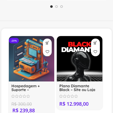
-20%
Hospedagem +
Plano Diamante
Suporte –
Black – Site ou Loja
Compartilhada
Virtual Profissional
(Anual)
R$
R$
300,00
R$
239,88