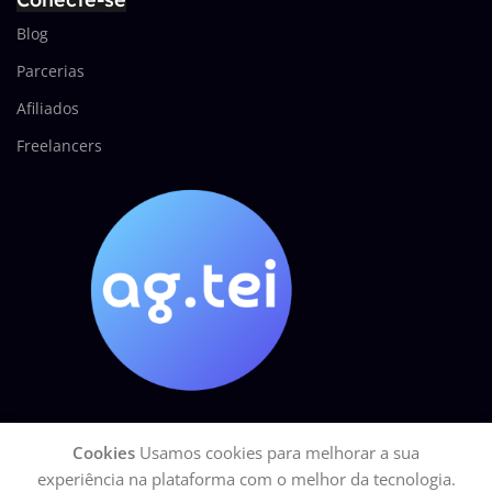
Blog
Parcerias
Afiliados
Freelancers
Cookies
Usamos cookies para melhorar a sua
AGÊNCIA TEI
2025 Todos os direitos reservados.
GOOGLE Site Seguro
experiência na plataforma com o melhor da tecnologia.
| CNPJ: 27.113.329/0001-15