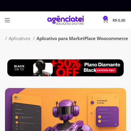
0
R$
0,00
es
Aplicativos
Aplicativo para MarketPlace Woocommerce