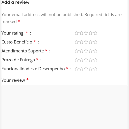
Entre em contato para um orçamento
Add a review
personalizado!
Your email address will not be published.
Required fields are
*
marked
Converse no WhatsApp
*
Your rating
*
Custo Benefício
*
Atendimento Suporte
*
Prazo de Entrega
Como funciona?
*
Funcionalidades e Desempenho
Contrate no site ou pelo WhatsApp, preencha nosso
briefing para conhecermos o seu projeto, aceite o
*
Your review
Contrato de Prestação de Serviços, acompanhe e aprove
as etapas do desenvolvimento e receba do seu jeito.
Oferta Especial: Vai pagar no PIX?
Contrate pelo WhatsApp e pague 50% na Contratação e
50% na entrega!