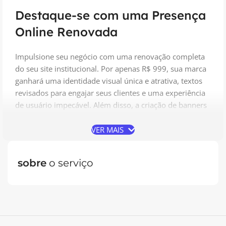
Destaque-se com uma Presença
Online Renovada
Impulsione seu negócio com uma renovação completa
do seu site institucional. Por apenas R$ 999, sua marca
ganhará uma identidade visual única e atrativa, textos
revisados para engajar seus clientes e uma experiência
de usuário impecável. Além disso, a criação de banners
e ícones personalizados tornará seu site ainda mais
atraente, enquanto a configuração profissional de
VER MAIS
hospedagem e email garantirá uma presença online
segura e funcional.
sobre
o serviço
Com um site renovado, você estará posicionado para
destacar-se da concorrência e conquistar a confiança de
seus clientes. Uma presença online atraente e
profissional é essencial para atrair e reter clientes no
mundo digital de hoje, e nossa renovação de site é a