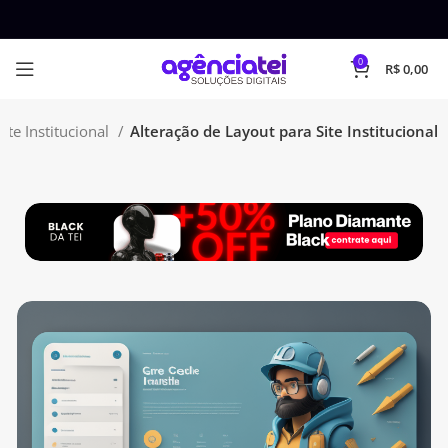
0
R$
0,00
Site Institucional
Alteração de Layout para Site Institucional