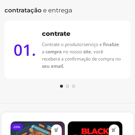
solução perfeita para alcançar esse objetivo.
contratação
e entrega
Serviços Inclusos:
contrate
Alteração completa da identidade visual do site
01.
Contrate o produto/serviço e
finalize
Padronização e revisão de texto para uma
a
compra
no nosso
site
, você
comunicação eficaz
receberá a confirmação de compra no
Criação personalizada de banners, ícones e favicon
seu email.
Instalação e configuração de template para uma
navegação intuitiva
Edição profissional de imagens e vídeos
Configuração de hospedagem, email e formulários
Transforme sua Presença Online e
Alavanque Suas Vendas!
-20%
Com a nossa renovação de site, você não apenas